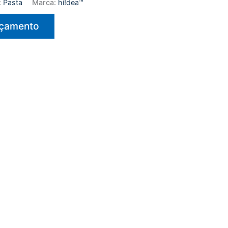
:
Pasta
Marca:
hi!dea™
rçamento