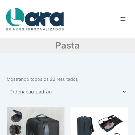
C
Ir
a
para
t
o
e
conteúdo
g
o
r
Pasta
i
a
Mostrando todos os 22 resultados