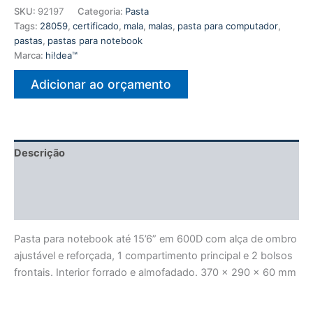
SKU:
92197
Categoria:
Pasta
Tags:
28059
,
certificado
,
mala
,
malas
,
pasta para computador
,
pastas
,
pastas para notebook
Marca:
hi!dea™
Adicionar ao orçamento
Descrição
Informação adicional
Avaliações (0)
Pasta para notebook até 15’6” em 600D com alça de ombro
ajustável e reforçada, 1 compartimento principal e 2 bolsos
frontais. Interior forrado e almofadado. 370 x 290 x 60 mm