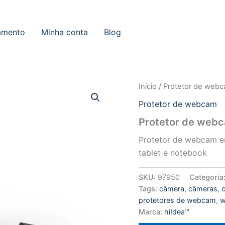
amento
Minha conta
Blog
Início
/
Protetor de web
Protetor de webcam
Protetor de web
Protetor de webcam e
tablet e notebook
SKU:
97950
Categoria
Tags:
câmera
,
câmeras
,
protetores de webcam
,
w
Marca:
hi!dea™