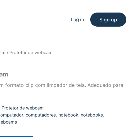
Log in
Sign up
cam
/ Protetor de webcam
cam
m formato clip com limpador de tela. Adequado para
:
Protetor de webcam
computador
,
computadores
,
notebook
,
notebooks
,
ebcams