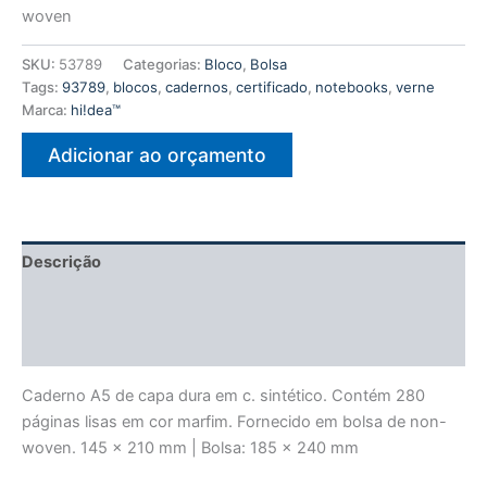
woven
SKU:
53789
Categorias:
Bloco
,
Bolsa
Tags:
93789
,
blocos
,
cadernos
,
certificado
,
notebooks
,
verne
Marca:
hi!dea™
Adicionar ao orçamento
Descrição
Informação adicional
Avaliações (0)
Caderno A5 de capa dura em c. sintético. Contém 280
páginas lisas em cor marfim. Fornecido em bolsa de non-
woven. 145 x 210 mm | Bolsa: 185 x 240 mm