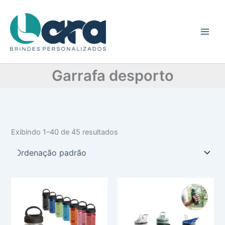
C
Ir
a
para
t
o
e
conteúdo
g
o
r
Garrafa desporto
i
a
Exibindo 1–40 de 45 resultados