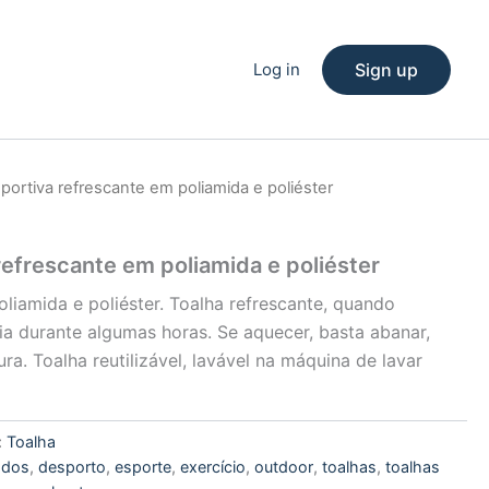
Log in
Sign up
portiva refrescante em poliamida e poliéster
refrescante em poliamida e poliéster
liamida e poliéster. Toalha refrescante, quando
a durante algumas horas. Se aquecer, basta abanar,
ra. Toalha reutilizável, lavável na máquina de lavar
:
Toalha
cados
,
desporto
,
esporte
,
exercício
,
outdoor
,
toalhas
,
toalhas