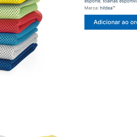
esporte
,
toalhas esportiv
Marca:
hi!dea™
Adicionar ao o