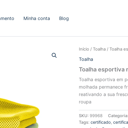
amento
Minha conta
Blog
Início
/
Toalha
/ Toalha es
Toalha
Toalha esportiva 
Toalha esportiva em po
molhada permanece fri
reativando a sua frescu
roupa
SKU:
99968
Categoria
Tags:
certificado
,
certifi