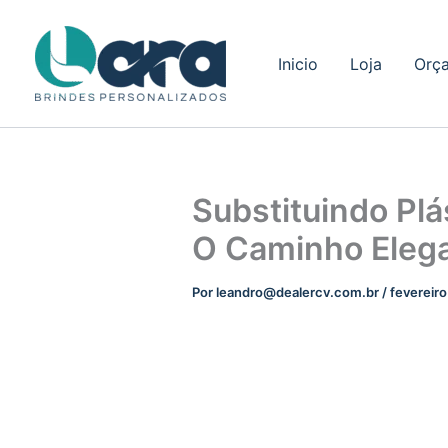
Ir
para
Inicio
Loja
Orç
o
conteúdo
Substituindo Plá
O Caminho Elega
Por
leandro@dealercv.com.br
/
fevereiro