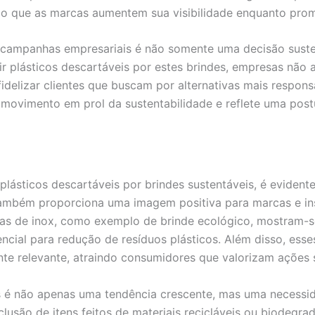
do que as marcas aumentem sua visibilidade enquanto pro
m campanhas empresariais é não somente uma decisão sus
tuir plásticos descartáveis por estes brindes, empresas nã
delizar clientes que buscam por alternativas mais respon
ovimento em prol da sustentabilidade e reflete uma postu
plásticos descartáveis por brindes sustentáveis, é eviden
também proporciona uma imagem positiva para marcas e i
fas de inox, como exemplo de brinde ecológico, mostram-se
encial para redução de resíduos plásticos. Além disso, ess
te relevante, atraindo consumidores que valorizam ações 
 é não apenas uma tendência crescente, mas uma necessida
lusão de itens feitos de materiais recicláveis ou biodegr