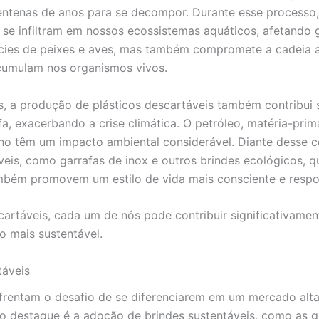
entenas de anos para se decompor. Durante esse processo,
se infiltram em nossos ecossistemas aquáticos, afetando 
écies de peixes e aves, mas também compromete a cadeia 
acumulam nos organismos vivos.
 a produção de plásticos descartáveis também contribui s
a, exacerbando a crise climática. O petróleo, matéria-prima
fino têm um impacto ambiental considerável. Diante desse ce
áveis, como garrafas de inox e outros brindes ecológicos,
mbém promovem um estilo de vida mais consciente e respo
scartáveis, cada um de nós pode contribuir significativam
 mais sustentável.
táveis
nfrentam o desafio de se diferenciarem em um mercado al
o destaque é a adoção de brindes sustentáveis, como as ga