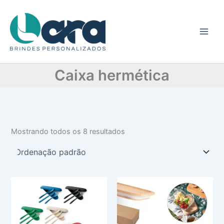
C
Ir
a
para
t
o
e
conteúdo
g
o
r
Caixa hermética
i
a
Mostrando todos os 8 resultados