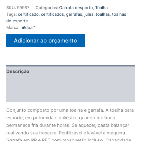
SKU:
99967
Categorias:
Garrafa desporto
,
Toalha
Tags:
certificado
,
certificados
,
garrafas
,
jules
,
toalhas
,
toalhas
de esporte
Marca:
hi!dea™
Adicionar ao orçamento
Descrição
Informação adicional
Avaliações (0)
Conjunto composto por uma toalha e garrafa. A toalha para
esporte, em poliamida e poliéster, quando molhada
permanece fria durante horas. Se aquecer, basta balançar
reativando sua frescura. Reutilizável e lavável à máquina.
Garrafa em PP e PET com mosquetão incluso. Capacidade