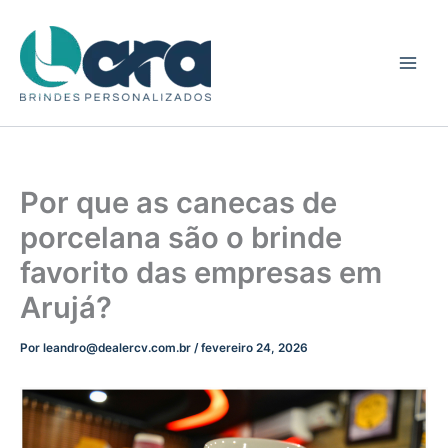
Ir
para
o
conteúdo
Por que as canecas de
porcelana são o brinde
favorito das empresas em
Arujá?
Por
leandro@dealercv.com.br
/
fevereiro 24, 2026