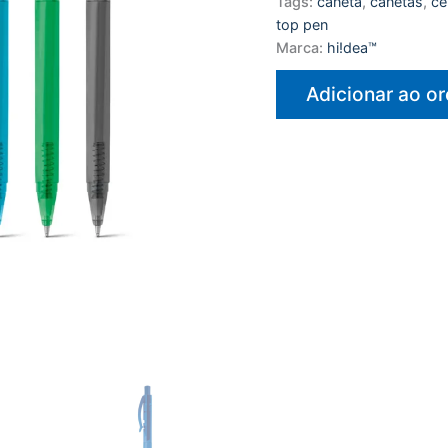
Tags:
caneta
,
canetas
,
ce
top pen
Marca:
hi!dea™
Adicionar ao o