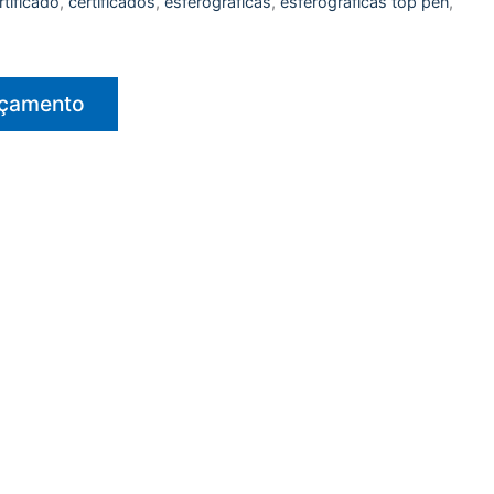
rtificado
,
certificados
,
esferográficas
,
esferográficas top pen
,
rçamento