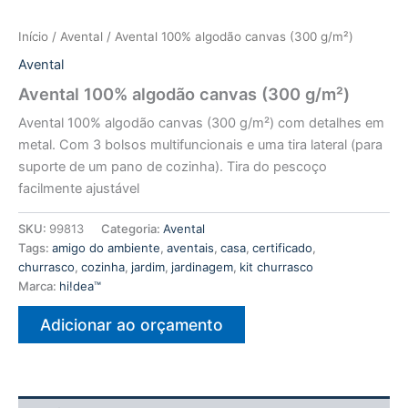
Início
/
Avental
/ Avental 100% algodão canvas (300 g/m²)
Avental
Avental 100% algodão canvas (300 g/m²)
Avental 100% algodão canvas (300 g/m²) com detalhes em
metal. Com 3 bolsos multifuncionais e uma tira lateral (para
suporte de um pano de cozinha). Tira do pescoço
facilmente ajustável
SKU:
99813
Categoria:
Avental
Tags:
amigo do ambiente
,
aventais
,
casa
,
certificado
,
churrasco
,
cozinha
,
jardim
,
jardinagem
,
kit churrasco
Marca:
hi!dea™
Adicionar ao orçamento