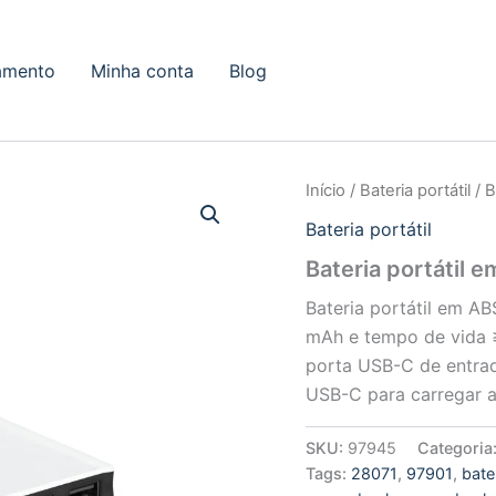
amento
Minha conta
Blog
Início
/
Bateria portátil
/ B
Bateria portátil
Bateria portátil
Bateria portátil em A
mAh e tempo de vida 
porta USB-C de entrad
USB-C para carregar a
SKU:
97945
Categoria
Tags:
28071
,
97901
,
bate