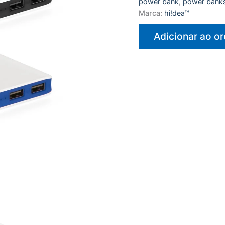
power bank
,
power bank
Marca:
hi!dea™
Adicionar ao o