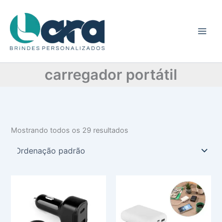
C
Ir
a
para
t
o
e
conteúdo
g
o
r
carregador portátil
i
a
Mostrando todos os 29 resultados