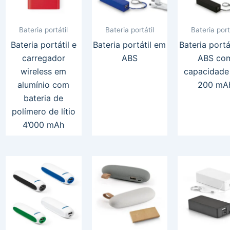
Bateria portátil
Bateria portátil
Bateria port
Bateria portátil e
Bateria portátil em
Bateria portá
carregador
ABS
ABS co
wireless em
capacidade
alumínio com
200 mA
bateria de
polímero de lítio
4’000 mAh