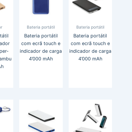
or
Bateria portátil
Bateria portátil
tátil
Bateria portátil
Bateria portátil
ador
com ecrã touch e
com ecrã touch e
per-
indicador de carga
indicador de carga
bambu
4’000 mAh
4’000 mAh
Ah