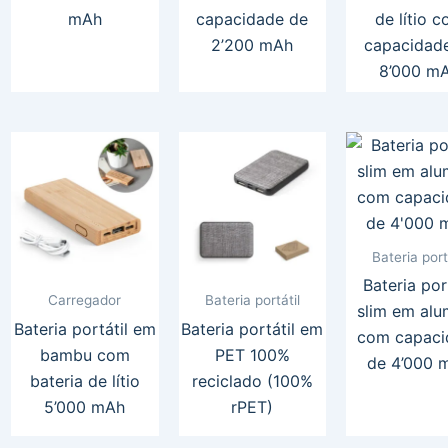
mAh
capacidade de
de lítio 
2’200 mAh
capacidad
8’000 m
Bateria port
Bateria por
Carregador
Bateria portátil
slim em alu
Bateria portátil em
Bateria portátil em
com capaci
bambu com
PET 100%
de 4’000 
bateria de lítio
reciclado (100%
5’000 mAh
rPET)