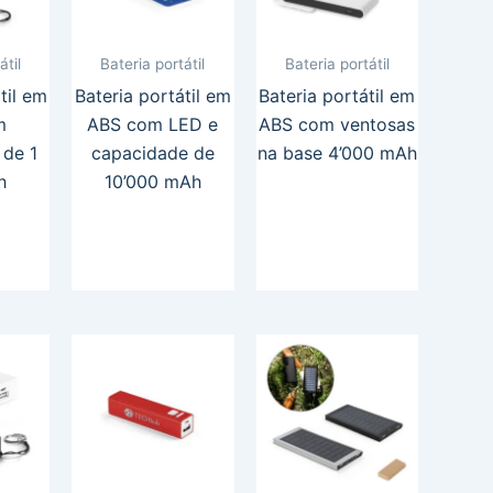
átil
Bateria portátil
Bateria portátil
til em
Bateria portátil em
Bateria portátil em
m
ABS com LED e
ABS com ventosas
 de 1
capacidade de
na base 4’000 mAh
h
10’000 mAh