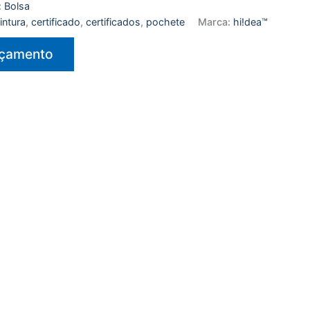
:
Bolsa
intura
,
certificado
,
certificados
,
pochete
Marca:
hi!dea™
rçamento