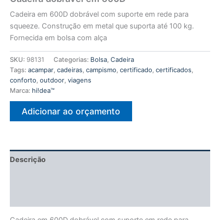
Cadeira em 600D dobrável com suporte em rede para
squeeze. Construção em metal que suporta até 100 kg.
Fornecida em bolsa com alça
SKU:
98131
Categorias:
Bolsa
,
Cadeira
Tags:
acampar
,
cadeiras
,
campismo
,
certificado
,
certificados
,
conforto
,
outdoor
,
viagens
Marca:
hi!dea™
Adicionar ao orçamento
Descrição
Informação adicional
Avaliações (0)
Cadeira em 600D dobrável com suporte em rede para