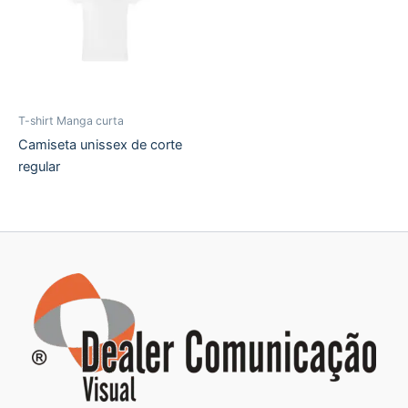
T-shirt Manga curta
Camiseta unissex de corte
regular