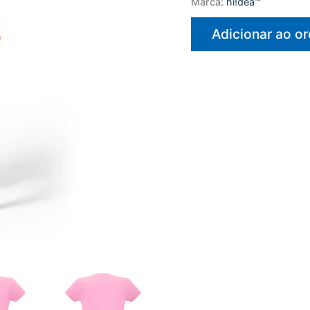
Marca:
hi!dea™
Adicionar ao o