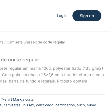
Log in
Sign up
ta
/ Camiseta unissex de corte regular
de corte regular
orte regular em malha 100% polyester fiado (135 g/m2)
r. Com gola em ribana 1,5×1,5 com fita de reforço e com
gas, barra de fundo e laterais. Produto contém
:
T-shirt Manga curta
s
,
camisetas unissex
,
certificado
,
certificados
,
suco
,
sumo