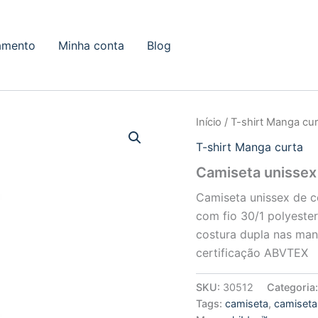
amento
Minha conta
Blog
Início
/
T-shirt Manga cur
T-shirt Manga curta
Camiseta unissex 
Camiseta unissex de c
com fio 30/1 polyeste
costura dupla nas man
certificação ABVTEX
SKU:
30512
Categoria
Tags:
camiseta
,
camiseta