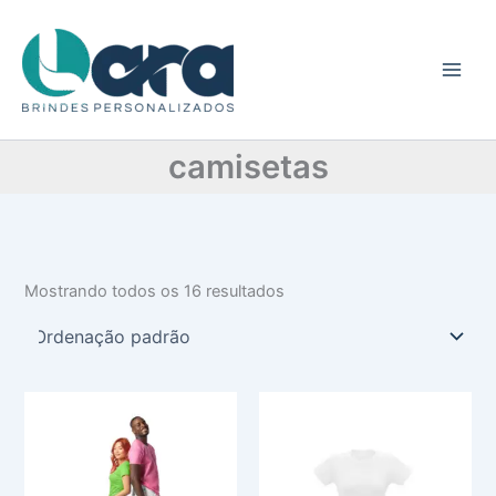
C
Ir
a
para
t
o
e
conteúdo
g
o
r
camisetas
i
a
Mostrando todos os 16 resultados