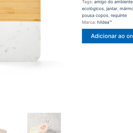
Tags:
amigo do ambiente
ecológicos
,
jantar
,
mármo
pousa copos
,
requinte
Marca:
hi!dea™
Adicionar ao o