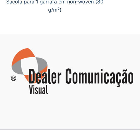
Sacola para 1 garrafa em non-woven (80
g/m²)