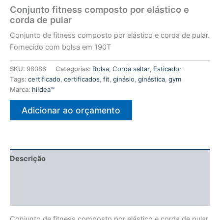
Conjunto fitness composto por elástico e
corda de pular
Conjunto de fitness composto por elástico e corda de pular.
Fornecido com bolsa em 190T
SKU:
98086
Categorias:
Bolsa
,
Corda saltar
,
Esticador
Tags:
certificado
,
certificados
,
fit
,
ginásio
,
ginástica
,
gym
Marca:
hi!dea™
Adicionar ao orçamento
Descrição
Informação adicional
Avaliações (0)
Conjunto de fitness composto por elástico e corda de pular.