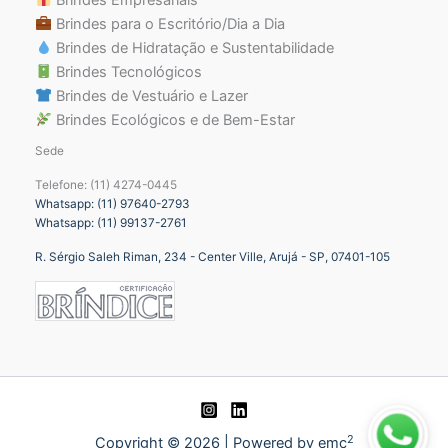
Brindes para o Escritório/Dia a Dia
Brindes de Hidratação e Sustentabilidade
Brindes Tecnológicos
Brindes de Vestuário e Lazer
Brindes Ecológicos e de Bem-Estar
Sede
Telefone: (11) 4274-0445
Whatsapp: (11) 97640-2793
Whatsapp: (11) 99137-2761
R. Sérgio Saleh Riman, 234 - Center Ville, Arujá - SP, 07401-105
2
Copyright © 2026 | Powered by emc