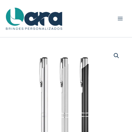
Ir
para
o
conteúdo