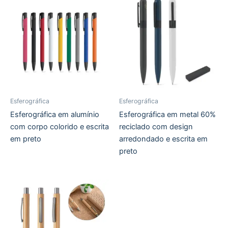
Esferográfica
Esferográfica
Esferográfica em alumínio
Esferográfica em metal 60%
com corpo colorido e escrita
reciclado com design
em preto
arredondado e escrita em
preto