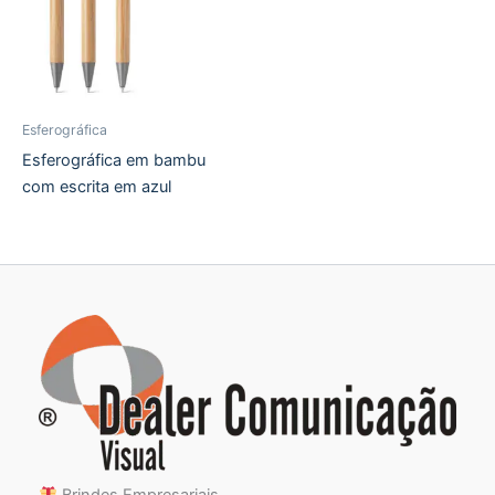
Esferográfica
Esferográfica em bambu
com escrita em azul
Brindes Empresariais