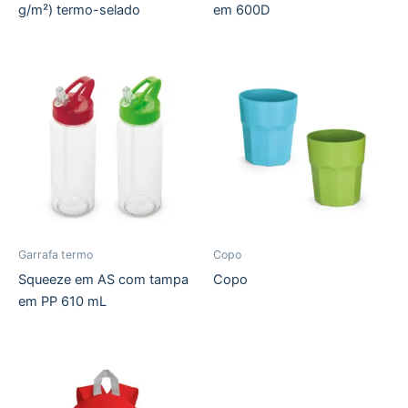
g/m²) termo-selado
em 600D
Garrafa termo
Copo
Squeeze em AS com tampa
Copo
em PP 610 mL