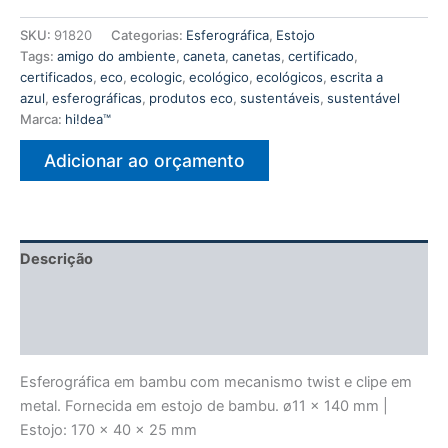
SKU:
91820
Categorias:
Esferográfica
,
Estojo
Tags:
amigo do ambiente
,
caneta
,
canetas
,
certificado
,
certificados
,
eco
,
ecologic
,
ecológico
,
ecológicos
,
escrita a
azul
,
esferográficas
,
produtos eco
,
sustentáveis
,
sustentável
Marca:
hi!dea™
Adicionar ao orçamento
Descrição
Informação adicional
Avaliações (0)
Esferográfica em bambu com mecanismo twist e clipe em
metal. Fornecida em estojo de bambu. ø11 x 140 mm |
Estojo: 170 x 40 x 25 mm