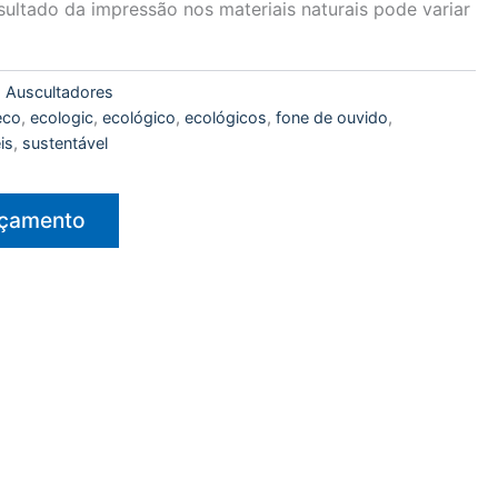
esultado da impressão nos materiais naturais pode variar
:
Auscultadores
eco
,
ecologic
,
ecológico
,
ecológicos
,
fone de ouvido
,
is
,
sustentável
rçamento