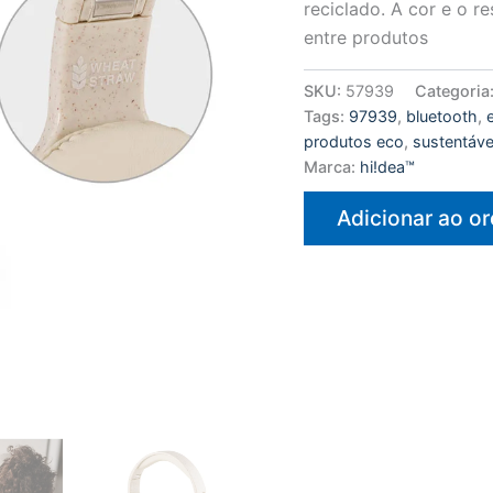
reciclado. A cor e o r
entre produtos
SKU:
57939
Categoria
Tags:
97939
,
bluetooth
,
produtos eco
,
sustentáve
Marca:
hi!dea™
Adicionar ao o