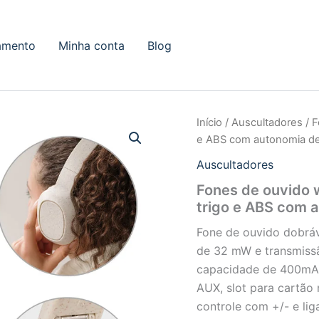
amento
Minha conta
Blog
Início
/
Auscultadores
/ F
e ABS com autonomia d
Auscultadores
Fones de ouvido w
trigo e ABS com 
Fone de ouvido dobráve
de 32 mW e transmiss
capacidade de 400mAh 
AUX, slot para cartã
controle com +/- e lig