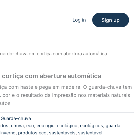
Log in
Sign up
uarda-chuva em cortiça com abertura automática
cortiça com abertura automática
iça com haste e pega em madeira. O guarda-chuva tem
 cor e o resultado da impressão nos materiais naturais
dutos
:
Guarda-chuva
cados
,
chuva
,
eco
,
ecologic
,
ecológico
,
ecológicos
,
guarda
,
inverno
,
produtos eco
,
sustentáveis
,
sustentável