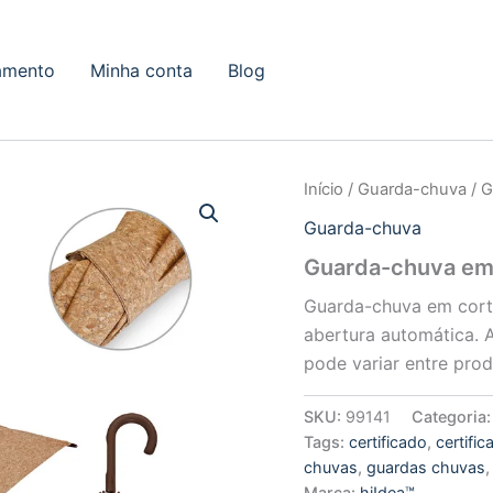
amento
Minha conta
Blog
Início
/
Guarda-chuva
/ G
Guarda-chuva
Guarda-chuva em 
Guarda-chuva em cort
abertura automática. A
pode variar entre pro
SKU:
99141
Categoria
Tags:
certificado
,
certifi
chuvas
,
guardas chuvas
Marca:
hi!dea™