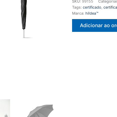
SKU:
99155
Categoria
Tags:
certificado
,
certifi
Marca:
hi!dea™
Adicionar ao o