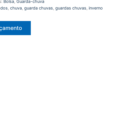
s:
Bolsa
,
Guarda-chuva
cados
,
chuva
,
guarda chuvas
,
guardas chuvas
,
inverno
rçamento