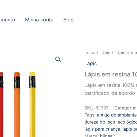
amento
Minha conta
Blog
Início
/
Lápis
/ Lápis em 
Lápis
Lápis em resina 
Lápis em resina 100% 
certificado de acordo
SKU:
51797
Categoria
Tags:
amigo do ambiente
dureza hb
,
eco
,
ecológic
lápis para criança
,
lápis p
Marca:
hi!dea™