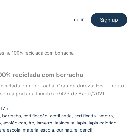
Log in
Sign up
resina 100% reciclada com borracha
100% reciclada com borracha
reciclada com borracha. Grau de dureza: HB. Produto
 com a portaria Inmetro nº423 de 8/out/2021
:
Lápis
,
borracha
,
certificação
,
certificado
,
certificado inmetro
,
o
,
ecológicos
,
hb
,
inmetro
,
lapinceira
,
lápis
,
lápis colorido
,
ara escola
,
material escola
,
our nature
,
pencil