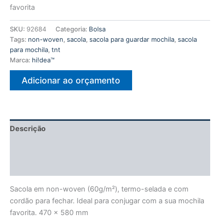
favorita
SKU:
92684
Categoria:
Bolsa
Tags:
non-woven
,
sacola
,
sacola para guardar mochila
,
sacola
para mochila
,
tnt
Marca:
hi!dea™
Adicionar ao orçamento
Descrição
Informação adicional
Avaliações (0)
Sacola em non-woven (60g/m²), termo-selada e com
cordão para fechar. Ideal para conjugar com a sua mochila
favorita. 470 x 580 mm