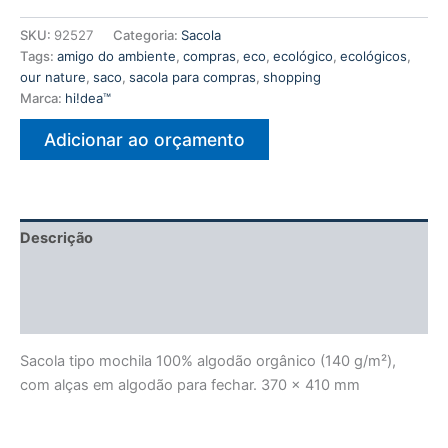
SKU:
92527
Categoria:
Sacola
Tags:
amigo do ambiente
,
compras
,
eco
,
ecológico
,
ecológicos
,
our nature
,
saco
,
sacola para compras
,
shopping
Marca:
hi!dea™
Adicionar ao orçamento
Descrição
Informação adicional
Avaliações (0)
Sacola tipo mochila 100% algodão orgânico (140 g/m²),
com alças em algodão para fechar. 370 x 410 mm