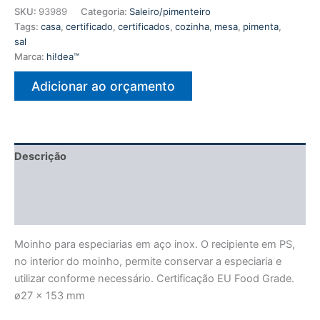
SKU:
93989
Categoria:
Saleiro/pimenteiro
Tags:
casa
,
certificado
,
certificados
,
cozinha
,
mesa
,
pimenta
,
sal
Marca:
hi!dea™
Adicionar ao orçamento
Descrição
Informação adicional
Avaliações (0)
Moinho para especiarias em aço inox. O recipiente em PS,
no interior do moinho, permite conservar a especiaria e
utilizar conforme necessário. Certificação EU Food Grade.
ø27 x 153 mm