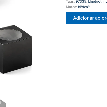
Tags:
97335
,
bluetooth
,
Marca:
hi!dea™
Adicionar ao o