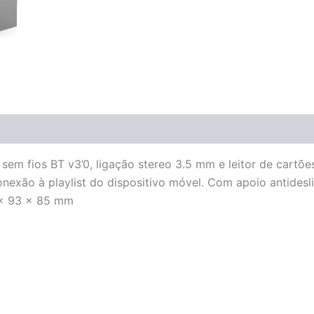
em fios BT v3’0, ligação stereo 3.5 mm e leitor de cartõ
exão à playlist do dispositivo móvel. Com apoio antidesliz
 x 93 x 85 mm