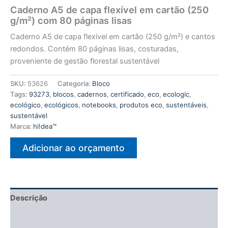
Caderno A5 de capa flexível em cartão (250
g/m²) com 80 páginas lisas
Caderno A5 de capa flexível em cartão (250 g/m²) e cantos
redondos. Contém 80 páginas lisas, costuradas,
proveniente de gestão florestal sustentável
SKU:
53626
Categoria:
Bloco
Tags:
93273
,
blocos
,
cadernos
,
certificado
,
eco
,
ecologic
,
ecológico
,
ecológicos
,
notebooks
,
produtos eco
,
sustentáveis
,
sustentável
Marca:
hi!dea™
Adicionar ao orçamento
Descrição
Informação adicional