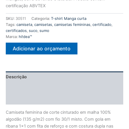
certificação ABVTEX
SKU:
30511
Categoria:
T-shirt Manga curta
Tags:
camiseta
,
camisetas
,
camisetas femininas
,
certificado
,
certificados
,
suco
,
sumo
Marca:
hi!dea™
Adicionar ao orçamento
Descrição
Informação adicional
Avaliações (0)
Camiseta feminina de corte cinturado em malha 100%
algodão (135 g/m2) com fio 30/1 misto. Com gola em
ribana 1×1 com fita de reforço e com costura dupla nas