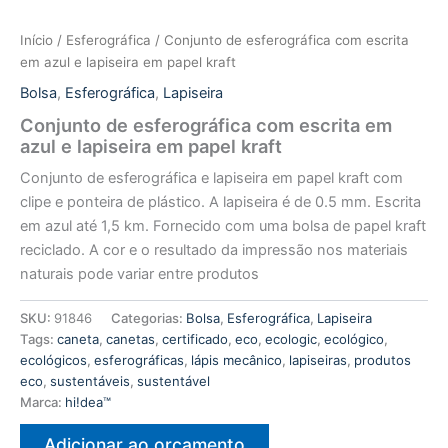
Início
/
Esferográfica
/ Conjunto de esferográfica com escrita
em azul e lapiseira em papel kraft
Bolsa
,
Esferográfica
,
Lapiseira
Conjunto de esferográfica com escrita em
azul e lapiseira em papel kraft
Conjunto de esferográfica e lapiseira em papel kraft com
clipe e ponteira de plástico. A lapiseira é de 0.5 mm. Escrita
em azul até 1,5 km. Fornecido com uma bolsa de papel kraft
reciclado. A cor e o resultado da impressão nos materiais
naturais pode variar entre produtos
SKU:
91846
Categorias:
Bolsa
,
Esferográfica
,
Lapiseira
Tags:
caneta
,
canetas
,
certificado
,
eco
,
ecologic
,
ecológico
,
ecológicos
,
esferográficas
,
lápis mecânico
,
lapiseiras
,
produtos
eco
,
sustentáveis
,
sustentável
Marca:
hi!dea™
Adicionar ao orçamento