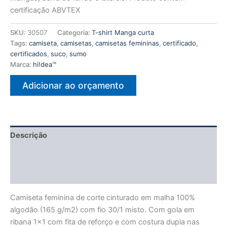
certificação ABVTEX
SKU:
30507
Categoria:
T-shirt Manga curta
Tags:
camiseta
,
camisetas
,
camisetas femininas
,
certificado
,
certificados
,
suco
,
sumo
Marca:
hi!dea™
Adicionar ao orçamento
Descrição
Informação adicional
Avaliações (0)
Camiseta feminina de corte cinturado em malha 100%
algodão (165 g/m2) com fio 30/1 misto. Com gola em
ribana 1×1 com fita de reforço e com costura dupla nas