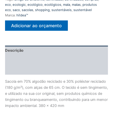
eco
,
ecologic
,
ecológico
,
ecológicos
,
mala
,
malas
,
produtos
eco
,
saco
,
sacolas
,
shopping
,
sustentáveis
,
sustentável
Marca:
hi!dea™
Adicionar ao orçamento
Descrição
Informação adicional
Avaliações (0)
Sacola em 70% algodão reciclado e 30% poliéster reciclado
(180 g/m²), com alças de 65 cm. O tecido é sem tingimento,
e utilizado na sua cor original, sem produtos químicos de
tingimento ou branqueamento, contribuindo para um menor
impacto ambiental. 380 x 420 mm