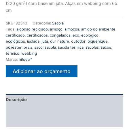
(220 g/m²) com base em juta. Alças em webbing com 65
cm
SKU:
92343
Categoria:
Sacola
Tags:
algodão reciclado
,
almoço
,
almoços
,
amigo do ambiente
,
certificado
,
certificados
,
congelados
,
eco
,
ecológico
,
ecológicos
,
isolada
,
juta
,
our nature
,
outddor
,
piquenique
,
poliéster
,
praia
,
saco
,
sacola
,
sacola térmica
,
sacolas
,
sacos
,
térmico
,
webbing
Marca:
hi!dea™
Adicionar ao orçamento
Descrição
Informação adicional
Avaliações (0)