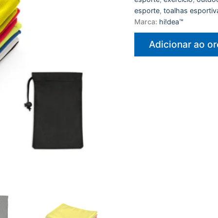
esporte
,
toalhas esportiv
Marca:
hi!dea™
Adicionar ao o