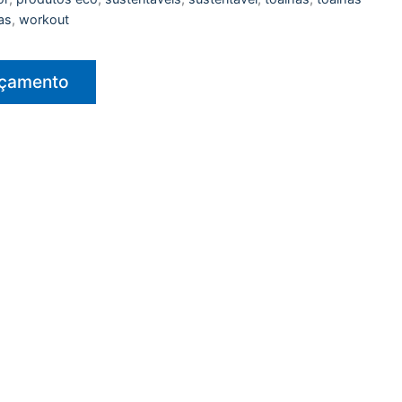
as
,
workout
rçamento