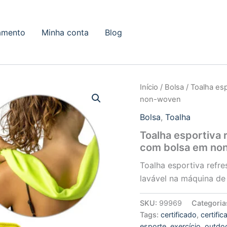
amento
Minha conta
Blog
Início
/
Bolsa
/ Toalha es
non-woven
Bolsa
,
Toalha
Toalha esportiva 
com bolsa em no
Toalha esportiva refre
lavável na máquina de
SKU:
99969
Categoria
Tags:
certificado
,
certifi
esporte
,
exercício
,
outdo