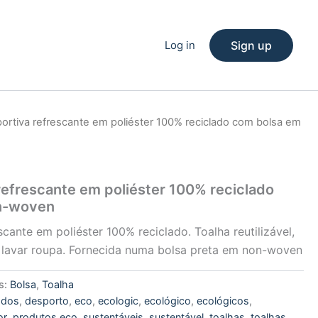
Log in
Sign up
portiva refrescante em poliéster 100% reciclado com bolsa em
refrescante em poliéster 100% reciclado
n-woven
scante em poliéster 100% reciclado. Toalha reutilizável,
 lavar roupa. Fornecida numa bolsa preta em non-woven
s:
Bolsa
,
Toalha
cados
,
desporto
,
eco
,
ecologic
,
ecológico
,
ecológicos
,
or
,
produtos eco
,
sustentáveis
,
sustentável
,
toalhas
,
toalhas